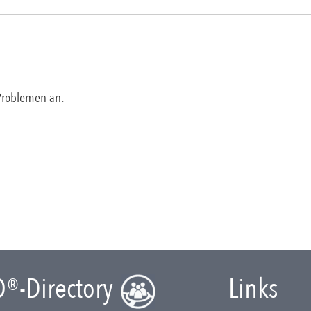
 Problemen an:
O®-Directory
Links